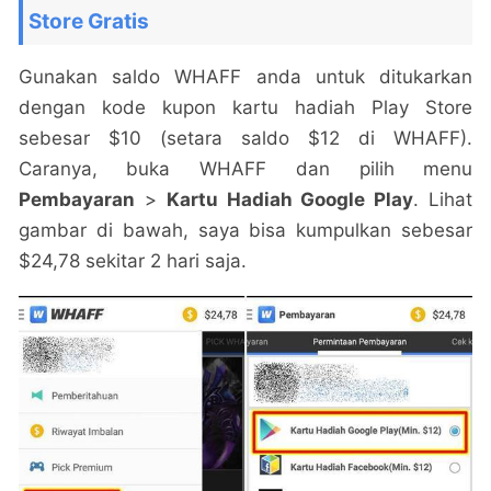
Store Gratis
Gunakan saldo WHAFF anda untuk ditukarkan
dengan kode kupon kartu hadiah Play Store
sebesar $10 (setara saldo $12 di WHAFF).
Caranya, buka WHAFF dan pilih menu
Pembayaran
>
Kartu Hadiah Google Play
. Lihat
gambar di bawah, saya bisa kumpulkan sebesar
$24,78 sekitar 2 hari saja.