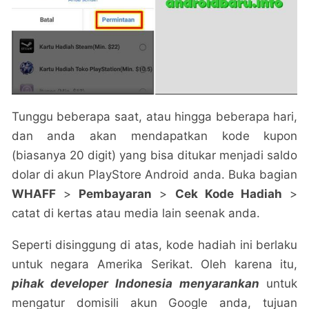
Tunggu beberapa saat, atau hingga beberapa hari,
dan anda akan mendapatkan kode kupon
(biasanya 20 digit) yang bisa ditukar menjadi saldo
dolar di akun PlayStore Android anda. Buka bagian
WHAFF
>
Pembayaran
>
Cek Kode Hadiah
>
catat di kertas atau media lain seenak anda.
Seperti disinggung di atas, kode hadiah ini berlaku
untuk negara Amerika Serikat. Oleh karena itu,
pihak developer Indonesia menyarankan
untuk
mengatur domisili akun Google anda, tujuan