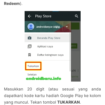
Redeem
).
Masukkan 20 digit (atau sesuai yang anda
dapatkan) kode kartu hadiah Google Play ke kolom
yang muncul. Tekan tombol
TUKARKAN
.