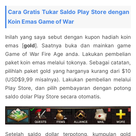
Cara Gratis Tukar Saldo Play Store dengan
Koin Emas Game of War
Inilah yang saya sebut dengan kupon hadiah koin
emas [
gold
]. Saatnya buka dan mainkan game
Game of War Fire Age anda. Lakukan pembelian
paket koin emas melalui tokonya. Sebagai catatan,
pilihlah paket gold yang harganya kurang dari $10
(USD$9,99 misalnya). Lakukan pembelian melalui
Play Store, dan pilih pembayaran dengan potong
saldo dolar Play Store secara otomatis.
Setelah saldo dollar terpotong, kumpulan gold