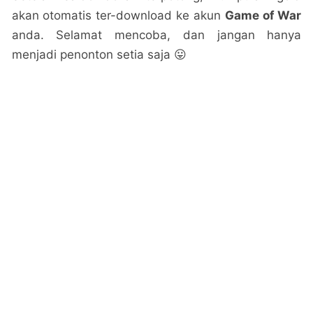
akan otomatis ter-download ke akun
Game of War
anda. Selamat mencoba, dan jangan hanya
menjadi penonton setia saja 😛