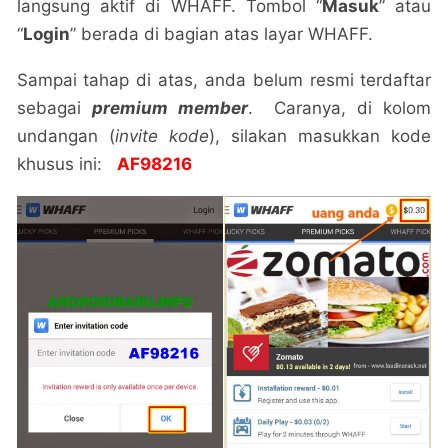
langsung aktif di WHAFF. Tombol “
Masuk
” atau
“
Login
” berada di bagian atas layar WHAFF.
Sampai tahap di atas, anda belum resmi terdaftar
sebagai
premium member
. Caranya, di kolom
undangan (
invite kode
), silakan masukkan kode
khusus ini:
AF98216