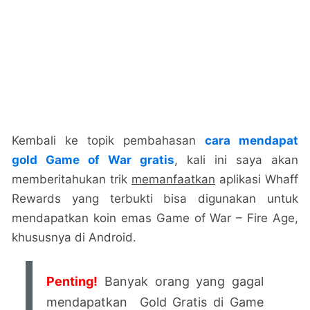
Kembali ke topik pembahasan
cara mendapat
gold Game of War gratis
, kali ini saya akan
memberitahukan trik
memanfaatkan
aplikasi Whaff
Rewards yang terbukti bisa digunakan untuk
mendapatkan koin emas Game of War – Fire Age,
khususnya di Android.
Penting!
Banyak orang yang gagal
mendapatkan Gold Gratis di Game