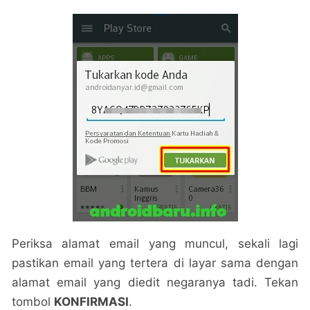
Periksa alamat email yang muncul, sekali lagi
pastikan email yang tertera di layar sama dengan
alamat email yang diedit negaranya tadi. Tekan
tombol
KONFIRMASI
.