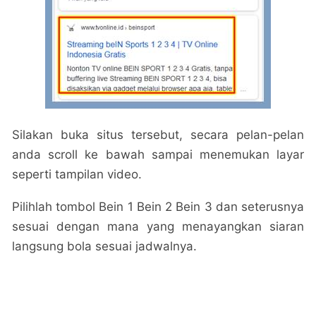
Silakan buka situs tersebut, secara pelan-pelan
anda scroll ke bawah sampai menemukan layar
seperti tampilan video.
Pilihlah tombol Bein 1 Bein 2 Bein 3 dan seterusnya
sesuai dengan mana yang menayangkan siaran
langsung bola sesuai jadwalnya.