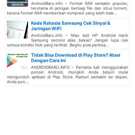
AndroidBaru.info – Format RAR semakin populer,
terutama di jaringan berbagi file dan situs torrent,
karena format RAR memberikan kompresi yang lebih baik...
Kode Rahasia Samsung Cek Sinyal &
Jaringan WiFi
AndroidBaru.info – Mau beli HP Android merk
Samsung second alias bekas? Jangan lupa cek
semua kondisi fisik yang terlihat. Begitu pula periksa...
Tidak Bisa Download di Play Store? Atasi
Dengan Cara Ini
ANDROIDBARU.INFO – Pertama kali menggunakan
ponsel Android, mungkin Anda belum mulai
mengunduh aplikasi di Play Store. Namun semakin ke depan,
Anda pun...