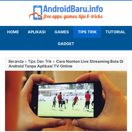
HOME
APLIKASI
GAMES
TIPS TRIK
TUTORIAL
GADGET
Beranda
»
Tips Dan Trik
»
Cara Nonton Live Streaming Bola Di
Android Tanpa Aplikasi TV Online