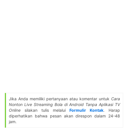
Jika Anda memiliki pertanyaan atau komentar untuk
Cara
Nonton Live Streaming Bola di Android Tanpa Aplikasi TV
Online
silakan tulis melalui
Formulir Kontak
. Harap
diperhatikan bahwa pesan akan direspon dalam 24-48
jam.