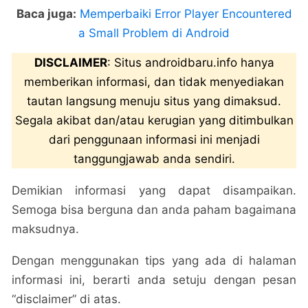
Baca juga:
Memperbaiki Error Player Encountered
a Small Problem di Android
DISCLAIMER
: Situs androidbaru.info hanya
memberikan informasi, dan tidak menyediakan
tautan langsung menuju situs yang dimaksud.
Segala akibat dan/atau kerugian yang ditimbulkan
dari penggunaan informasi ini menjadi
tanggungjawab anda sendiri.
Demikian informasi yang dapat disampaikan.
Semoga bisa berguna dan anda paham bagaimana
maksudnya.
Dengan menggunakan tips yang ada di halaman
informasi ini, berarti anda setuju dengan pesan
“disclaimer” di atas.