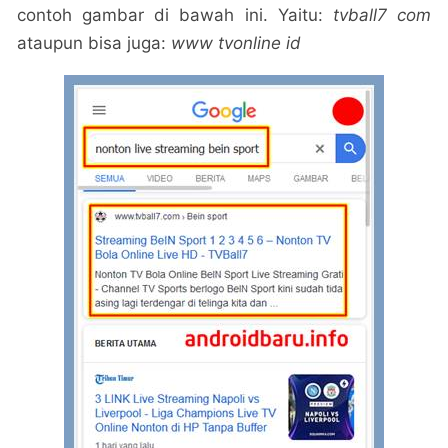
contoh gambar di bawah ini. Yaitu:
tvball7 com
ataupun bisa juga:
www tvonline id