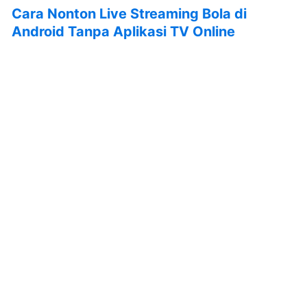
Cara Nonton Live Streaming Bola di
Android Tanpa Aplikasi TV Online