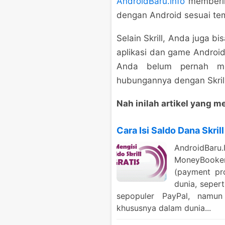
AndroidBaru.info
memberika
dengan Android sesuai tem
Selain Skrill, Anda juga b
aplikasi dan game Android
Anda belum pernah me
hubungannya dengan Skrill
Nah inilah artikel yang 
Cara Isi Saldo Dana Skri
AndroidBaru
MoneyBooke
(payment pr
dunia, seper
sepopuler PayPal, namun
khususnya dalam dunia...