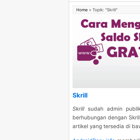
Home
»
Topik: "Skrill"
Skrill
Skrill
sudah admin publik
berhubungan dengan Skrill 
artikel yang tersedia di b