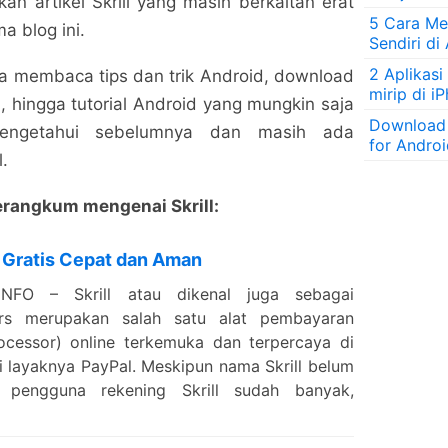
n artikel Skrill yang masih berkaitan erat
5 Cara Men
a blog ini.
Sendiri di
2 Aplikasi
isa membaca tips dan trik Android, download
mirip di i
, hingga tutorial Android yang mungkin saja
Download
ngetahui sebelumnya dan masih ada
for Andro
.
merangkum mengenai Skrill:
ll Gratis Cepat dan Aman
.INFO – Skrill atau dikenal juga sebagai
rs merupakan salah satu alat pembayaran
ocessor) online terkemuka dan terpercaya di
ti layaknya PayPal. Meskipun nama Skrill belum
 pengguna rekening Skrill sudah banyak,