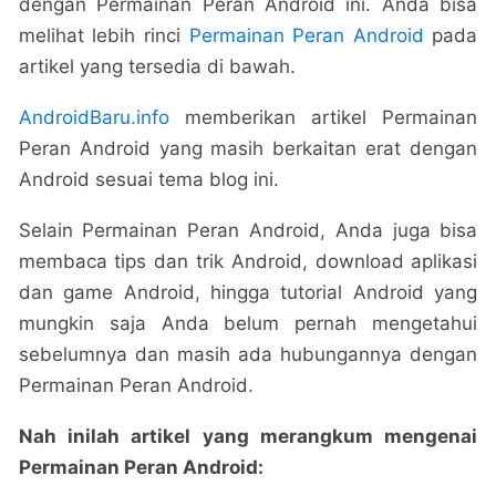
dengan Permainan Peran Android ini. Anda bisa
melihat lebih rinci
Permainan Peran Android
pada
artikel yang tersedia di bawah.
AndroidBaru.info
memberikan artikel Permainan
Peran Android yang masih berkaitan erat dengan
Android sesuai tema blog ini.
Selain Permainan Peran Android, Anda juga bisa
membaca tips dan trik Android, download aplikasi
dan game Android, hingga tutorial Android yang
mungkin saja Anda belum pernah mengetahui
sebelumnya dan masih ada hubungannya dengan
Permainan Peran Android.
Nah inilah artikel yang merangkum mengenai
Permainan Peran Android: