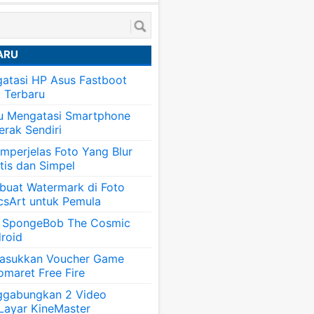
ARU
atasi HP Asus Fastboot
k Terbaru
tu Mengatasi Smartphone
erak Sendiri
mperjelas Foto Yang Blur
tis dan Simpel
uat Watermark di Foto
csArt untuk Pemula
 SpongeBob The Cosmic
roid
asukkan Voucher Game
omaret Free Fire
ggabungkan 2 Video
 Layar KineMaster