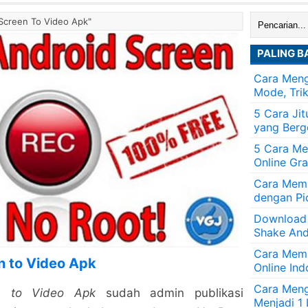
Cari:
 Screen To Video Apk"
PALING B
Cara Meng
Mode, Tri
5 Cara Ji
yang Berg
5 Cara Me
Online Gra
Cara Memb
dengan Pi
Download
Shake And
Cara Mem
n to Video Apk
Online Ind
Cara Men
n to Video Apk
sudah admin publikasi
Menjadi 1