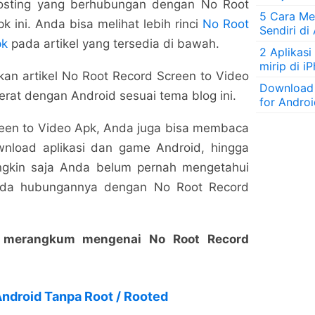
osting yang berhubungan dengan No Root
5 Cara Men
 ini. Anda bisa melihat lebih rinci
No Root
Sendiri di
pk
pada artikel yang tersedia di bawah.
2 Aplikasi
mirip di i
n artikel No Root Record Screen to Video
Download
erat dengan Android sesuai tema blog ini.
for Andro
reen to Video Apk, Anda juga bisa membaca
ownload aplikasi dan game Android, hingga
ungkin saja Anda belum pernah mengetahui
ada hubungannya dengan No Root Record
ng merangkum mengenai No Root Record
Android Tanpa Root / Rooted