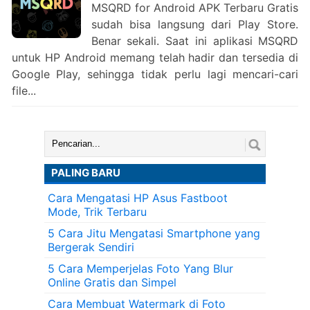
MSQRD for Android APK Terbaru Gratis
sudah bisa langsung dari Play Store.
Benar sekali. Saat ini aplikasi MSQRD
untuk HP Android memang telah hadir dan tersedia di
Google Play, sehingga tidak perlu lagi mencari-cari
file...
Cari:
PALING BARU
Cara Mengatasi HP Asus Fastboot
Mode, Trik Terbaru
5 Cara Jitu Mengatasi Smartphone yang
Bergerak Sendiri
5 Cara Memperjelas Foto Yang Blur
Online Gratis dan Simpel
Cara Membuat Watermark di Foto