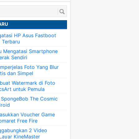
ARU
atasi HP Asus Fastboot
k Terbaru
tu Mengatasi Smartphone
erak Sendiri
mperjelas Foto Yang Blur
tis dan Simpel
uat Watermark di Foto
csArt untuk Pemula
 SpongeBob The Cosmic
roid
asukkan Voucher Game
omaret Free Fire
ggabungkan 2 Video
 Layar KineMaster