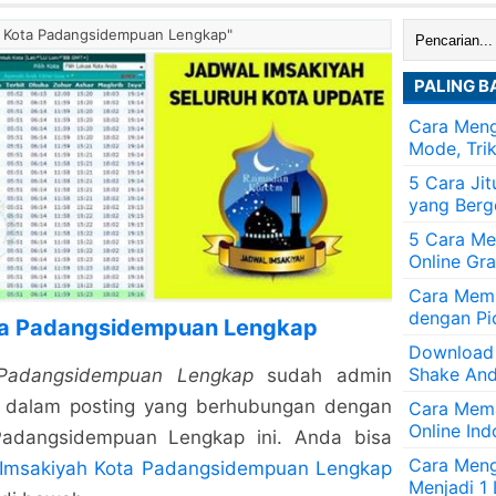
Cari:
ah Kota Padangsidempuan Lengkap"
PALING B
Cara Meng
Mode, Tri
5 Cara Ji
yang Berg
5 Cara Me
Online Gra
Cara Memb
dengan Pi
ta Padangsidempuan Lengkap
Download
Shake And
 Padangsidempuan Lengkap
sudah admin
di dalam posting yang berhubungan dengan
Cara Mem
Online Ind
Padangsidempuan Lengkap ini. Anda bisa
Cara Men
Imsakiyah Kota Padangsidempuan Lengkap
Menjadi 1