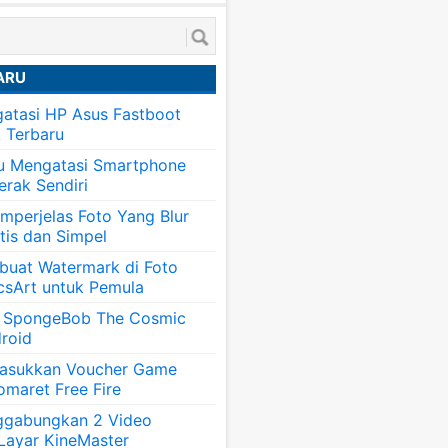
ARU
atasi HP Asus Fastboot
k Terbaru
tu Mengatasi Smartphone
erak Sendiri
mperjelas Foto Yang Blur
tis dan Simpel
uat Watermark di Foto
csArt untuk Pemula
 SpongeBob The Cosmic
roid
asukkan Voucher Game
omaret Free Fire
ggabungkan 2 Video
 Layar KineMaster