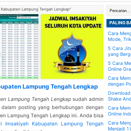
Cari:
ah Kabupaten Lampung Tengah Lengkap"
PALING B
Cara Meng
Mode, Tri
5 Cara Ji
yang Berg
5 Cara Me
Online Gra
Cara Memb
dengan Pi
bupaten Lampung Tengah Lengkap
Download
Shake And
ten Lampung Tengah Lengkap
sudah admin
di dalam posting yang berhubungan dengan
Cara Mem
Online Ind
en Lampung Tengah Lengkap ini. Anda bisa
Cara Men
l Imsakiyah Kabupaten Lampung Tengah
Menjadi 1