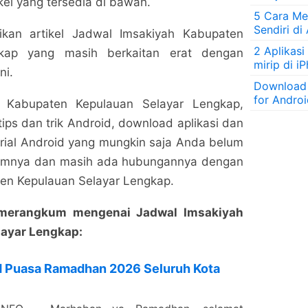
kel yang tersedia di bawah.
5 Cara Men
Sendiri di
an artikel Jadwal Imsakiyah Kabupaten
2 Aplikasi
gkap yang masih berkaitan erat dengan
mirip di i
ni.
Download
for Andro
h Kabupaten Kepulauan Selayar Lengkap,
ps dan trik Android, download aplikasi dan
rial Android yang mungkin saja Anda belum
umnya dan masih ada hubungannya dengan
en Kepulauan Selayar Lengkap.
g merangkum mengenai Jadwal Imsakiyah
ayar Lengkap:
H Puasa Ramadhan 2026 Seluruh Kota