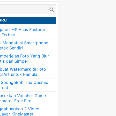
ARU
atasi HP Asus Fastboot
k Terbaru
tu Mengatasi Smartphone
erak Sendiri
mperjelas Foto Yang Blur
tis dan Simpel
uat Watermark di Foto
csArt untuk Pemula
 SpongeBob The Cosmic
roid
asukkan Voucher Game
omaret Free Fire
ggabungkan 2 Video
 Layar KineMaster