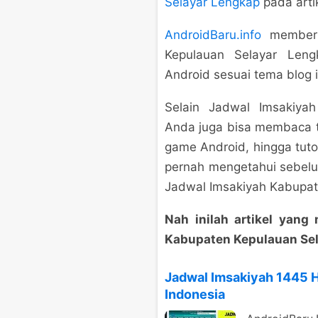
Selayar Lengkap
pada arti
AndroidBaru.info
memberik
Kepulauan Selayar Len
Android sesuai tema blog i
Selain Jadwal Imsakiya
Anda juga bisa membaca ti
game Android, hingga tuto
pernah mengetahui sebel
Jadwal Imsakiyah Kabupat
Nah inilah artikel yan
Kabupaten Kepulauan Sel
Jadwal Imsakiyah 1445 
Indonesia