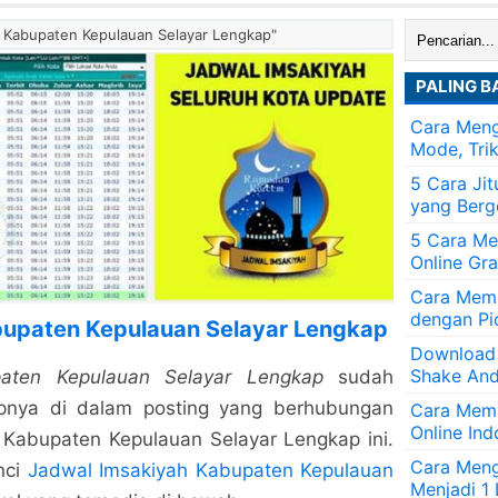
Cari:
h Kabupaten Kepulauan Selayar Lengkap"
PALING B
Cara Meng
Mode, Tri
5 Cara Ji
yang Berg
5 Cara Me
Online Gra
Cara Memb
dengan Pi
bupaten Kepulauan Selayar Lengkap
Download
Shake And
aten Kepulauan Selayar Lengkap
sudah
apnya di dalam posting yang berhubungan
Cara Mem
Online Ind
Kabupaten Kepulauan Selayar Lengkap ini.
Cara Men
nci
Jadwal Imsakiyah Kabupaten Kepulauan
Menjadi 1