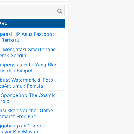
ARU
atasi HP Asus Fastboot
k Terbaru
tu Mengatasi Smartphone
erak Sendiri
mperjelas Foto Yang Blur
tis dan Simpel
uat Watermark di Foto
csArt untuk Pemula
 SpongeBob The Cosmic
roid
asukkan Voucher Game
omaret Free Fire
ggabungkan 2 Video
 Layar KineMaster