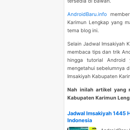
tersedia di bawah.
AndroidBaru.info
memberik
Karimun Lengkap yang ma
tema blog ini.
Selain Jadwal Imsakiyah 
membaca tips dan trik And
hingga tutorial Androi
mengetahui sebelumnya d
Imsakiyah Kabupaten Kari
Nah inilah artikel yan
Kabupaten Karimun Leng
Jadwal Imsakiyah 1445 
Indonesia