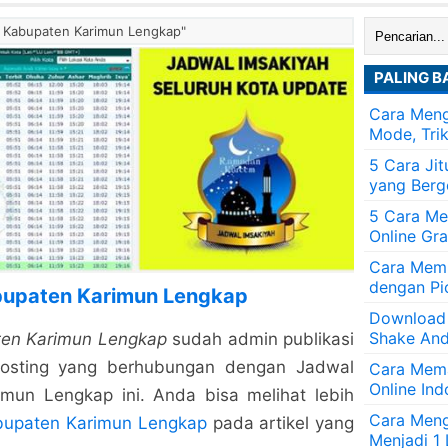
Cari:
ah Kabupaten Karimun Lengkap"
PALING B
Cara Meng
Mode, Tri
5 Cara Ji
yang Berg
5 Cara Me
Online Gra
Cara Memb
dengan Pi
bupaten Karimun Lengkap
Download
Shake And
ten Karimun Lengkap
sudah admin publikasi
posting yang berhubungan dengan Jadwal
Cara Mem
Online Ind
mun Lengkap ini. Anda bisa melihat lebih
Cara Men
bupaten Karimun Lengkap
pada artikel yang
Menjadi 1