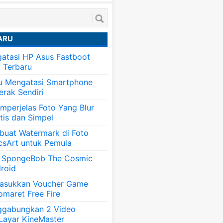
ARU
atasi HP Asus Fastboot
k Terbaru
tu Mengatasi Smartphone
erak Sendiri
mperjelas Foto Yang Blur
tis dan Simpel
uat Watermark di Foto
csArt untuk Pemula
 SpongeBob The Cosmic
roid
asukkan Voucher Game
omaret Free Fire
ggabungkan 2 Video
 Layar KineMaster