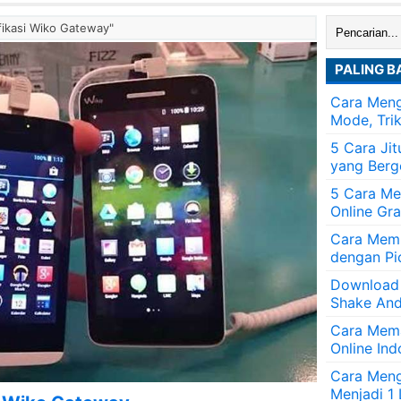
Cari:
fikasi Wiko Gateway"
PALING B
Cara Meng
Mode, Tri
5 Cara Ji
yang Berg
5 Cara Me
Online Gra
Cara Memb
dengan Pi
Download
Shake And
Cara Mem
Online Ind
Cara Men
Menjadi 1