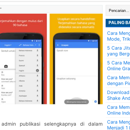
Cari:
"
PALING B
Cara Meng
Mode, Tri
5 Cara Ji
yang Berg
5 Cara Me
Online Gra
Cara Memb
dengan Pi
Download
Shake And
Cara Mem
Online Ind
Cara Men
dmin publikasi selengkapnya di dalam
Menjadi 1