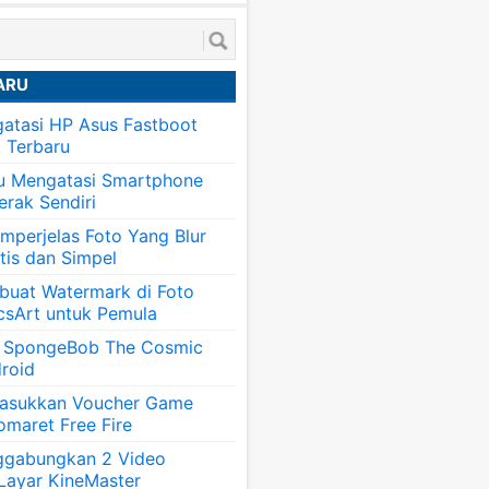
ARU
atasi HP Asus Fastboot
k Terbaru
tu Mengatasi Smartphone
erak Sendiri
mperjelas Foto Yang Blur
tis dan Simpel
uat Watermark di Foto
csArt untuk Pemula
 SpongeBob The Cosmic
roid
asukkan Voucher Game
omaret Free Fire
ggabungkan 2 Video
 Layar KineMaster