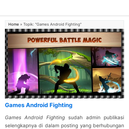
Home
»
Topik: "Games Android Fighting"
Games Android Fighting
Games Android Fighting
sudah admin publikasi
selengkapnya di dalam posting yang berhubungan