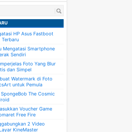
ARU
atasi HP Asus Fastboot
k Terbaru
tu Mengatasi Smartphone
erak Sendiri
mperjelas Foto Yang Blur
tis dan Simpel
uat Watermark di Foto
csArt untuk Pemula
 SpongeBob The Cosmic
roid
asukkan Voucher Game
omaret Free Fire
ggabungkan 2 Video
 Layar KineMaster