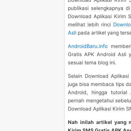
Download Aplikasi Kirim 
publikasi selengkapnya 
Download Aplikasi Kirim S
melihat lebih rinci
Downlo
Asli
pada artikel yang ters
AndroidBaru.info
memberik
Gratis APK Android Asli 
sesuai tema blog ini.
Selain Download Aplikasi
juga bisa membaca tips da
Android, hingga tutoria
pernah mengetahui sebel
Download Aplikasi Kirim S
Nah inilah artikel yan
Kirim SMS Gratis APK And