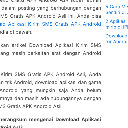
SMS Gratis APK Android Asli
sudah admin
5 Cara Men
di dalam posting yang berhubungan dengan
Sendiri di
MS Gratis APK Android Asli ini. Anda bisa
2 Aplikasi
ad Aplikasi Kirim SMS Gratis APK Android
mirip di i
edia di bawah.
Download
for Andro
an artikel Download Aplikasi Kirim SMS
yang masih berkaitan erat dengan Android
 Kirim SMS Gratis APK Android Asli, Anda
n trik Android, download aplikasi dan game
l Android yang mungkin saja Anda belum
umnya dan masih ada hubungannya dengan
MS Gratis APK Android Asli.
g merangkum mengenai Download Aplikasi
roid Asli: