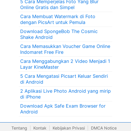
5 Cara Memperjelas Foto Yang Blur
Online Gratis dan Simpel
Cara Membuat Watermark di Foto
dengan PicsArt untuk Pemula
Download SpongeBob The Cosmic
Shake Android
Cara Memasukkan Voucher Game Online
Indomaret Free Fire
Cara Menggabungkan 2 Video Menjadi 1
Layar KineMaster
5 Cara Mengatasi Picsart Keluar Sendiri
di Android
2 Aplikasi Live Photo Android yang mirip
di iPhone
Download Apk Safe Exam Browser for
Android
Tentang
Kontak
Kebijakan Privasi
DMCA Notice