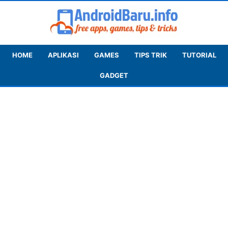
HOME
APLIKASI
GAMES
TIPS TRIK
TUTORIAL
GADGET