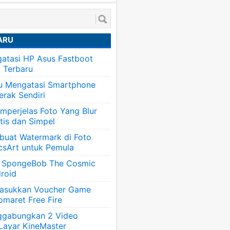
ARU
atasi HP Asus Fastboot
k Terbaru
tu Mengatasi Smartphone
erak Sendiri
mperjelas Foto Yang Blur
tis dan Simpel
uat Watermark di Foto
csArt untuk Pemula
 SpongeBob The Cosmic
roid
asukkan Voucher Game
omaret Free Fire
ggabungkan 2 Video
 Layar KineMaster