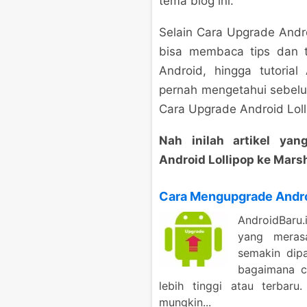
tema blog ini.
Selain Cara Upgrade Andro
bisa membaca tips dan t
Android, hingga tutoria
pernah mengetahui sebel
Cara Upgrade Android Loll
Nah inilah artikel y
Android Lollipop ke Mars
Cara Mengupgrade Androi
AndroidBaru.
yang meras
semakin dip
bagaimana c
lebih tinggi atau terbar
mungkin...