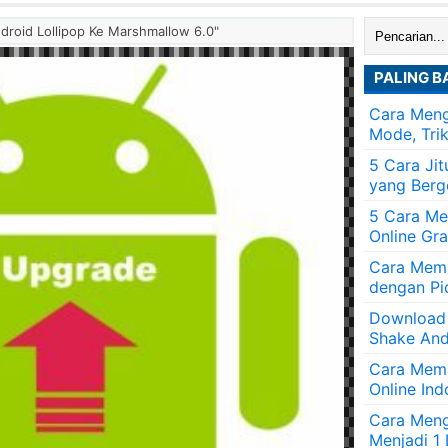
Cari:
droid Lollipop Ke Marshmallow 6.0"
PALING B
Cara Meng
Mode, Tri
5 Cara Ji
yang Berg
5 Cara Me
Online Gra
Cara Memb
dengan Pi
Download
Shake And
Cara Mem
Online Ind
Cara Men
Menjadi 1