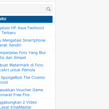
ARU
atasi HP Asus Fastboot
k Terbaru
tu Mengatasi Smartphone
erak Sendiri
mperjelas Foto Yang Blur
tis dan Simpel
uat Watermark di Foto
csArt untuk Pemula
 SpongeBob The Cosmic
roid
asukkan Voucher Game
omaret Free Fire
ggabungkan 2 Video
 Layar KineMaster