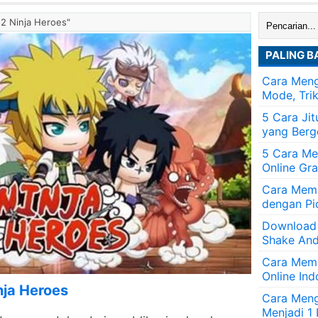
Cari:
12 Ninja Heroes"
PALING B
Cara Meng
Mode, Tri
5 Cara Ji
yang Berg
5 Cara Me
Online Gra
Cara Memb
dengan Pi
Download
Shake And
Cara Mem
Online Ind
nja Heroes
Cara Men
Menjadi 1