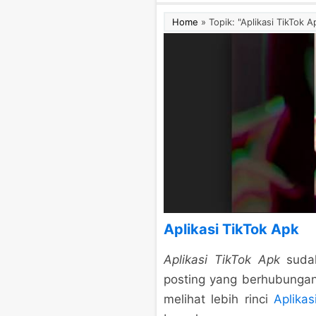
Home
»
Topik: "Aplikasi TikTok A
Aplikasi TikTok Apk
Aplikasi TikTok Apk
sudah
posting yang berhubungan 
melihat lebih rinci
Aplikas