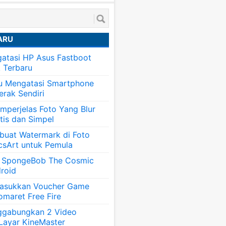
ARU
atasi HP Asus Fastboot
k Terbaru
tu Mengatasi Smartphone
erak Sendiri
mperjelas Foto Yang Blur
tis dan Simpel
uat Watermark di Foto
csArt untuk Pemula
 SpongeBob The Cosmic
roid
asukkan Voucher Game
omaret Free Fire
ggabungkan 2 Video
 Layar KineMaster