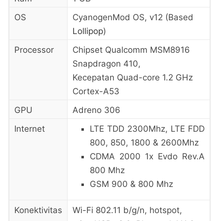
OS
CyanogenMod OS, v12 (Based
Lollipop
)
Processor
Chipset Qualcomm MSM8916
Snapdragon 410,
Kecepatan Quad-core 1.2 GHz
Cortex-A53
GPU
Adreno 306
Internet
LTE TDD 2300Mhz, LTE FDD
800, 850, 1800 & 2600Mhz
CDMA 2000 1x Evdo Rev.A
800 Mhz
GSM 900 & 800 Mhz
Konektivitas
Wi-Fi 802.11 b/g/n, hotspot,