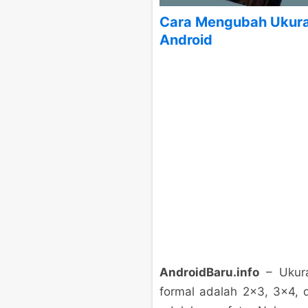
Cara Mengubah Ukura
Android
AndroidBaru.info
– Ukura
formal adalah 2×3, 3×4, d