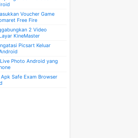
roid
asukkan Voucher Game
omaret Free Fire
ggabungkan 2 Video
 Layar KineMaster
gatasi Picsart Keluar
 Android
 Live Photo Android yang
Phone
 Apk Safe Exam Browser
id