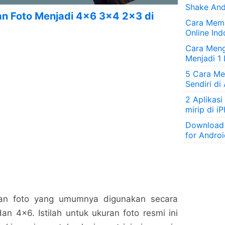
Shake And
n Foto Menjadi 4×6 3×4 2×3 di
Cara Mem
Online Ind
Cara Men
Menjadi 1
5 Cara Men
Sendiri di
2 Aplikasi
mirip di i
Download
for Andro
n foto yang umumnya digunakan secara
an 4×6. Istilah untuk ukuran foto resmi ini