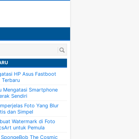
ARU
atasi HP Asus Fastboot
k Terbaru
tu Mengatasi Smartphone
erak Sendiri
mperjelas Foto Yang Blur
tis dan Simpel
uat Watermark di Foto
csArt untuk Pemula
 SpongeBob The Cosmic