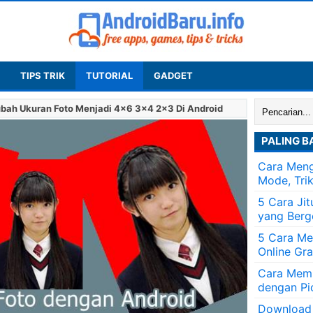
TIPS TRIK
TUTORIAL
GADGET
Cari:
bah Ukuran Foto Menjadi 4×6 3×4 2×3 Di Android
PALING B
Cara Meng
Mode, Tri
5 Cara Ji
yang Berg
5 Cara Me
Online Gra
Cara Memb
dengan Pi
Download