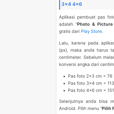
3×4 4×6
Aplikasi pembuat pas fot
adalah “
Photo & Picture
gratis dari
Play Store
.
Lalu, karena pada aplika
(px), maka anda harus t
centimeter. Sebelum melan
konversi angka dari centime
Pas foto 2×3 cm = 76 
Pas foto 3×4 cm = 113
Pas foto 4×6 cm = 151
Selanjutnya anda bisa m
Android. Pilih menu “
Pilih 