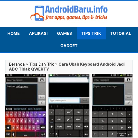
HOME
APLIKASI
GAMES
TIPS TRIK
TUTORIAL
GADGET
Beranda
»
Tips Dan Trik
»
Cara Ubah Keyboard Android Jadi
ABC Tidak QWERTY