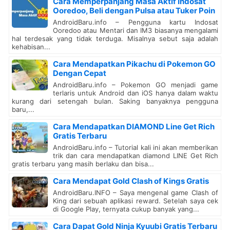
Cara Memperpanjang Masa Aktif Indosat
Ooredoo, Beli dengan Pulsa atau Tuker Poin
AndroidBaru.info – Pengguna kartu Indosat
Ooredoo atau Mentari dan IM3 biasanya mengalami
hal terdesak yang tidak terduga. Misalnya sebut saja adalah
kehabisan...
Cara Mendapatkan Pikachu di Pokemon GO
Dengan Cepat
AndroidBaru.info – Pokemon GO menjadi game
terlaris untuk Android dan iOS hanya dalam waktu
kurang dari setengah bulan. Saking banyaknya pengguna
baru,...
Cara Mendapatkan DIAMOND Line Get Rich
Gratis Terbaru
AndroidBaru.info – Tutorial kali ini akan memberikan
trik dan cara mendapatkan diamond LINE Get Rich
gratis terbaru yang masih berlaku dan bisa...
Cara Mendapat Gold Clash of Kings Gratis
AndroidBaru.INFO – Saya mengenal game Clash of
King dari sebuah aplikasi reward. Setelah saya cek
di Google Play, ternyata cukup banyak yang...
Cara Dapat Gold Ninja Kyuubi Gratis Terbaru