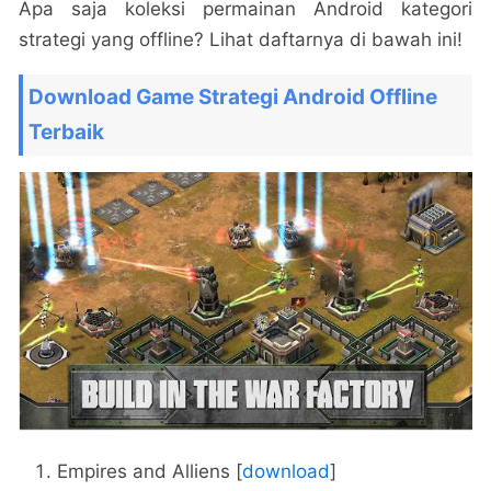
Apa saja koleksi permainan Android kategori
strategi yang offline? Lihat daftarnya di bawah ini!
Download Game Strategi Android Offline
Terbaik
Empires and Alliens [
download
]