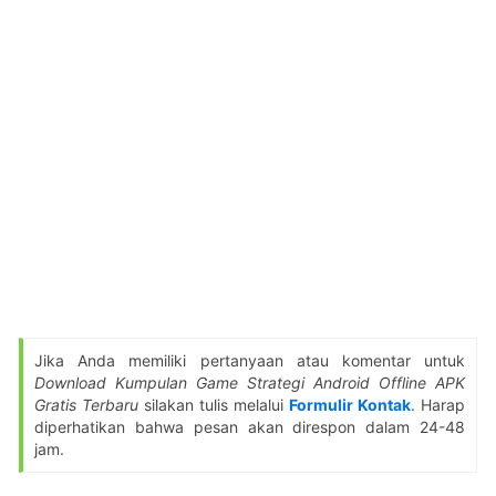
Jika Anda memiliki pertanyaan atau komentar untuk
Download Kumpulan Game Strategi Android Offline APK
Gratis Terbaru
silakan tulis melalui
Formulir Kontak
. Harap
diperhatikan bahwa pesan akan direspon dalam 24-48
jam.