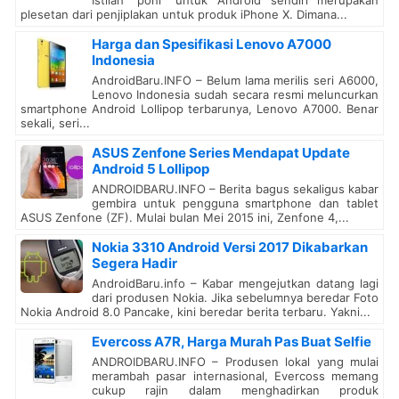
Istilah “poni” untuk Android sendiri merupakan
plesetan dari penjiplakan untuk produk iPhone X. Dimana...
Harga dan Spesifikasi Lenovo A7000
Indonesia
AndroidBaru.INFO – Belum lama merilis seri A6000,
Lenovo Indonesia sudah secara resmi meluncurkan
smartphone Android Lollipop terbarunya, Lenovo A7000. Benar
sekali, seri...
ASUS Zenfone Series Mendapat Update
Android 5 Lollipop
ANDROIDBARU.INFO – Berita bagus sekaligus kabar
gembira untuk pengguna smartphone dan tablet
ASUS Zenfone (ZF). Mulai bulan Mei 2015 ini, Zenfone 4,...
Nokia 3310 Android Versi 2017 Dikabarkan
Segera Hadir
AndroidBaru.info – Kabar mengejutkan datang lagi
dari produsen Nokia. Jika sebelumnya beredar Foto
Nokia Android 8.0 Pancake, kini beredar berita terbaru. Yakni...
Evercoss A7R, Harga Murah Pas Buat Selfie
ANDROIDBARU.INFO – Produsen lokal yang mulai
merambah pasar internasional, Evercoss memang
cukup rajin dalam menghadirkan produk