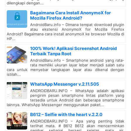
dilengkapi dengan...
Bagaimana Cara Install AnonymoX for
Mozilla Firefox Android?
AndroidBaru.info – Dimana tempat download plugin
atau ekstensi AnonymoX for Mozilla Firefox
Android? Bagaimana cara install anonymoX ke browser Mozilla di
HP...
100% Work! Aplikasi Screenshot Android
Terbaik Tanpa Root
AndroidBaru.info – Smartphone android yang rata-
rata memiliki ukuran layar lebar menjadi salah satu
cara untuk menyebar tangkapan layar atau dikenal dengan
istilah...
WhatsApp Messenger v.2.11.505
ANDROIDBARU.INFO – WhatsApp adalah aplikasi
pengirim pesan smartphone lintas platform yang
tersedia untuk Android dan beberapa smartphone
lainnya. WhatsApp Messenger menggunakan paket...
B612 – Selfie with the heart v.2.2.0
ANDROIDBARU.INFO – Apa yang penting tidak
terlihat mata. # B612 B612 akan mencerminkan
gambar sebagai berseri sejelas mata air.