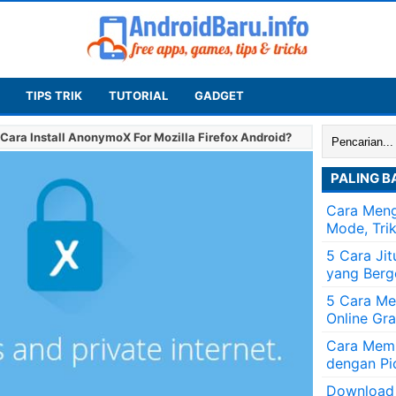
TIPS TRIK
TUTORIAL
GADGET
Cari:
ara Install AnonymoX For Mozilla Firefox Android?
PALING B
Cara Meng
Mode, Tri
5 Cara Ji
yang Berg
5 Cara Me
Online Gra
Cara Memb
dengan Pi
Download