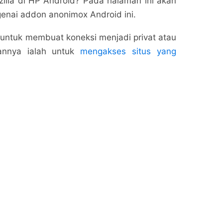
lla di HP Android? Pada halaman ini akan
nai addon anonimox Android ini.
untuk membuat koneksi menjadi privat atau
uannya ialah untuk
mengakses situs yang