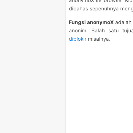
anonymoX ke browser Mozi
dibahas sepenuhnya menge
Fungsi anonymoX
adalah 
anonim. Salah satu tuj
diblokir
misalnya.