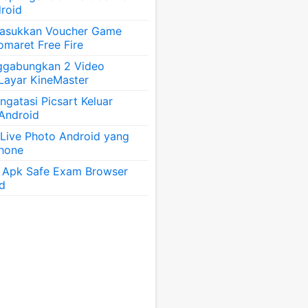
roid
asukkan Voucher Game
omaret Free Fire
ggabungkan 2 Video
 Layar KineMaster
gatasi Picsart Keluar
 Android
 Live Photo Android yang
Phone
 Apk Safe Exam Browser
id