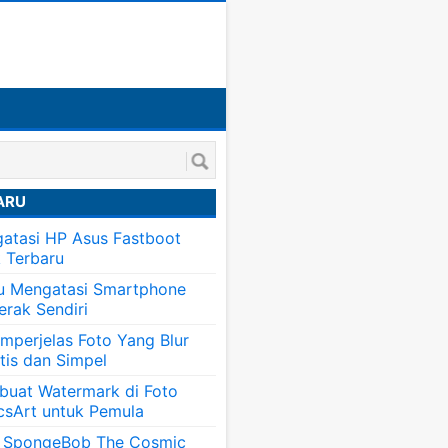
ARU
atasi HP Asus Fastboot
k Terbaru
tu Mengatasi Smartphone
erak Sendiri
mperjelas Foto Yang Blur
tis dan Simpel
uat Watermark di Foto
csArt untuk Pemula
 SpongeBob The Cosmic