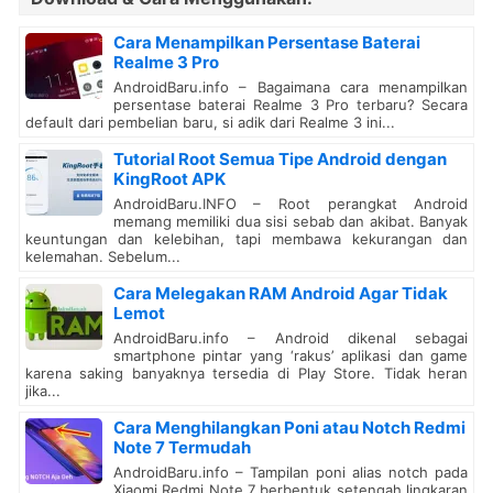
Cara Menampilkan Persentase Baterai
Realme 3 Pro
AndroidBaru.info – Bagaimana cara menampilkan
persentase baterai Realme 3 Pro terbaru? Secara
default dari pembelian baru, si adik dari Realme 3 ini...
Tutorial Root Semua Tipe Android dengan
KingRoot APK
AndroidBaru.INFO – Root perangkat Android
memang memiliki dua sisi sebab dan akibat. Banyak
keuntungan dan kelebihan, tapi membawa kekurangan dan
kelemahan. Sebelum...
Cara Melegakan RAM Android Agar Tidak
Lemot
AndroidBaru.info – Android dikenal sebagai
smartphone pintar yang ‘rakus’ aplikasi dan game
karena saking banyaknya tersedia di Play Store. Tidak heran
jika...
Cara Menghilangkan Poni atau Notch Redmi
Note 7 Termudah
AndroidBaru.info – Tampilan poni alias notch pada
Xiaomi Redmi Note 7 berbentuk setengah lingkaran